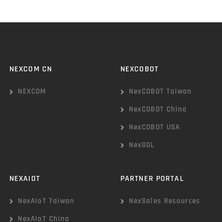
NEXCOM CN
NEXCOBOT
NEXCOM
NexCOBOT Taiwan
NexCOBOT China
NexCOBOT USA
NexGOL
NEXAIOT
PARTNER PORTAL
NexAIoT Taiwan
NexSales Resources
NexAIoT China