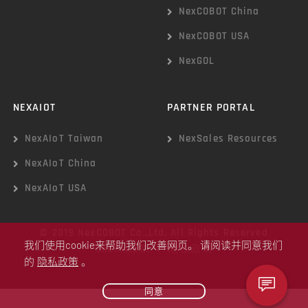
NexCOBOT China
NexCOBOT USA
NexGOL
NEXAIOT
PARTNER PORTAL
NexAIoT Taiwan
NexSales Resources
NexAIoT China
NexAIoT USA
© 2019 NexCOBOT Co.,Ltd. All Rights Reserved
我们使用cookie来帮助我们改善网页。 请阅读并同意我们
Cookie政策
|
隐私政策
的
隐私政策
。
同意