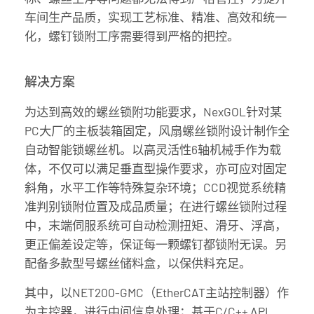
车间生产品质，实现工艺标准、精准、高效和统一
化，螺钉锁附工序需要得到严格的把控。
解决方案
为达到高效的螺丝锁附功能要求，NexGOL针对某
PC大厂的主板装箱固定，风扇螺丝锁附设计制作全
自动智能锁螺丝机。以高灵活性6轴机械手作为载
体，不仅可以满足垂直型操作要求，亦可应对固定
斜角，水平工作等特殊复杂环境；CCD视觉系统精
准判别锁附位置及成品质量；在进行螺丝锁附过程
中，末端伺服系统可自动检测扭矩、滑牙、浮高，
更正偏差设定等，保证每一颗螺钉都锁附无误。另
配备多款型号螺丝储料盒，以保供料充足。
其中，以NET200-GMC（EtherCAT主站控制器）作
为主控器，进行中间信息处理；基于C/C++ API