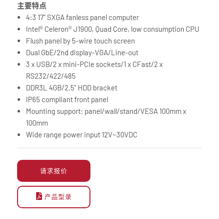
主要特点
4:3 17" SXGA fanless panel computer
Intel® Celeron® J1900, Quad Core, low consumption CPU
Flush panel by 5-wire touch screen
Dual GbE/2nd display-VGA/Line-out
3 x USB/2 x mini-PCIe sockets/1 x CFast/2 x
RS232/422/485
DDR3L 4GB/2.5" HDD bracket
IP65 compliant front panel
Mounting support: panel/wall/stand/VESA 100mm x
100mm
Wide range power input 12V~30VDC
请求报价
产品型录