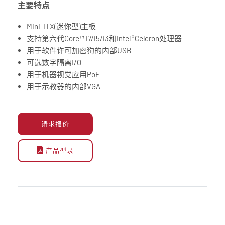
主要特点
Mini-ITX(迷你型)主板
支持第六代Core™ i7/i5/i3和Intel
Celeron处理器
®
用于软件许可加密狗的内部USB
可选数字隔离I/O
用于机器视觉应用PoE
用于示教器的内部VGA
请求报价
产品型录