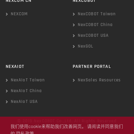
NEXCOM CN
NEXCOBOT
NEXCOM
NexCOBOT Taiwan
NexCOBOT China
NexCOBOT USA
NexGOL
NEXAIOT
PARTNER PORTAL
NexAIoT Taiwan
NexSales Resources
NexAIoT China
NexAIoT USA
© 2019 NexCOBOT Co.,Ltd. All Rights Reserved
我们使用cookie来帮助我们改善网页。 请阅读并同意我们
Cookie政策
|
隐私政策
的
隐私政策
。