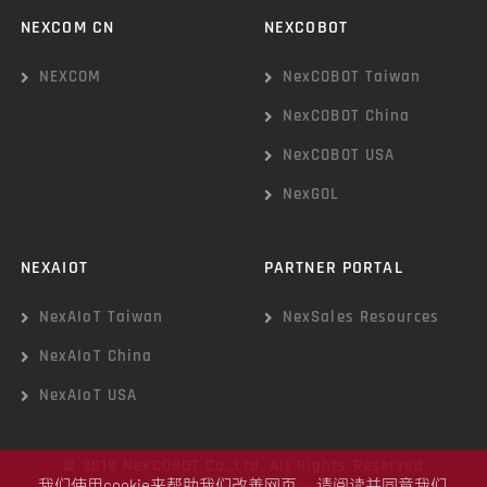
NEXCOM CN
NEXCOBOT
NEXCOM
NexCOBOT Taiwan
NexCOBOT China
NexCOBOT USA
NexGOL
NEXAIOT
PARTNER PORTAL
NexAIoT Taiwan
NexSales Resources
NexAIoT China
NexAIoT USA
© 2019 NexCOBOT Co.,Ltd. All Rights Reserved
我们使用cookie来帮助我们改善网页。 请阅读并同意我们