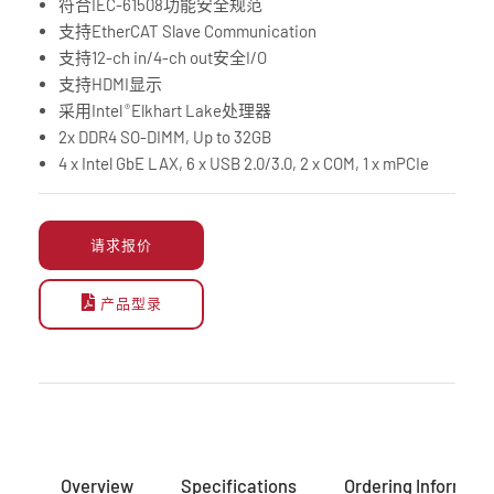
符合IEC-61508功能安全规范
支持EtherCAT Slave Communication
支持12-ch in/4-ch out安全I/O
支持HDMI显示
采用Intel
Elkhart Lake处理器
®
2x DDR4 SO-DIMM, Up to 32GB
4 x Intel GbE LAX, 6 x USB 2.0/3.0, 2 x COM, 1 x mPCIe
请求报价
产品型录
Overview
Specifications
Ordering Informati